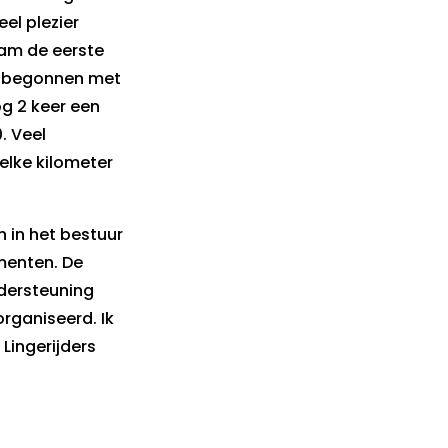
el plezier
am de eerste
n, begonnen met
og 2 keer een
. Veel
lke kilometer
n in het bestuur
menten. De
dersteuning
rganiseerd. Ik
 Lingerijders