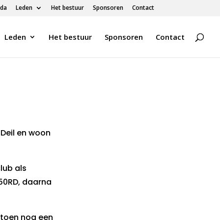
da
Leden
Het bestuur
Sponsoren
Contact
Leden
Het bestuur
Sponsoren
Contact
 Deil en woon
lub als
50RD, daarna
0 toen nog een