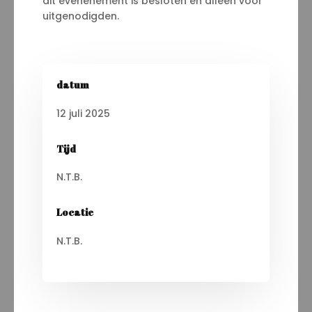
dit evenenement is besloten en alleen voor
uitgenodigden.
datum
12 juli 2025
Tijd
N.T.B.
Locatie
N.T.B.