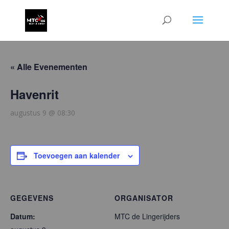
« Alle Evenementen
Havenrit
augustus 9 @ 08:30
Toevoegen aan kalender
GEGEVENS
ORGANISATOR
Datum:
MTC de Lingerijders